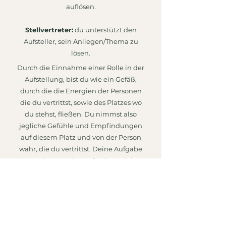
auflösen.
Stellvertreter:
du unterstützt den
Aufsteller, sein Anliegen/Thema zu
lösen.
Durch die Einnahme einer Rolle in der
Aufstellung, bist du wie ein Gefäß,
durch die die Energien der Personen
die du vertrittst, sowie des Platzes wo
du stehst, fließen. Du nimmst also
jegliche Gefühle und Empfindungen
auf diesem Platz und von der Person
wahr, die du vertrittst. Deine Aufgabe
ist es, diese an den Aufstellungsleiter
mitzuteilen.​​
…und JA: das kann jeder. Jeder Mensch
ist in der Lage, als Stellvertreter
Empfindungen und Gefühle der
Personen und des Platzes zu spüren.