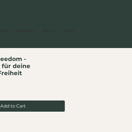
back
Kontakt
BLOG
Shop
reedom -
ür deine
reiheit
Add to Cart