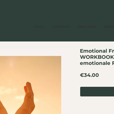
Home
Angebote
Über mich
Feed
Emotional F
WORKBOOK f
emotionale F
Price
€34.00