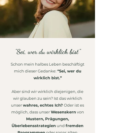
"Sei, wer du wirklich bist"
Schon mein halbes Leben beschäftigt
mich dieser Gedanke:
“Sei, wer du
wirklich bist.”
Aber sind wir wirklich diejenigen, die
wir glauben zu sein? Ist das wirklich
unser
wahres, echtes Ich?
Oder ist es
möglich, dass unser
Wesenskern
von
Mustern, Prägungen,
Überlebensstrategien
und
fremden
Programmen
oder sogar alten